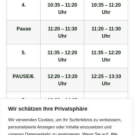
4.
10:35 – 11:20
10:35 – 11:20
Uhr
Uhr
Pause
11:20 – 11:30
11:20 – 11:30
Uhr
Uhr
5.
11:35 – 12:20
11:35 – 12:20
Uhr
Uhr
PAUSE/6.
12:20 – 13:20
12:25 – 13:10
Uhr
Uhr
7.
13:20 – 14:05
Uhr
Wir schätzen Ihre Privatsphäre
Wir verwenden Cookies, um Ihr Surferlebnis zu verbessern,
8.
14:10 – 14:55
personalisierte Anzeigen oder Inhalte einzusetzen und
Uhr
unseren Datenverkehr zu analysieren. Wenn Sie auf „Alle