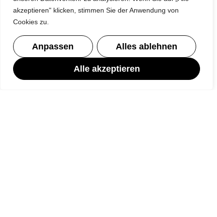
akzeptieren" klicken, stimmen Sie der Anwendung von
Montag, Mittwoch, Donnerstag Ganztagsunterricht
Cookies zu.
Dienstag Konferenzen, Teamsitzungen,
Anpassen
Alles ablehnen
Fortbildung
Alle akzeptieren
Freitag Konsequenzstunde nach der 6. Stunde
Rechtliches
Impressum
Datenschutz
Kontakt