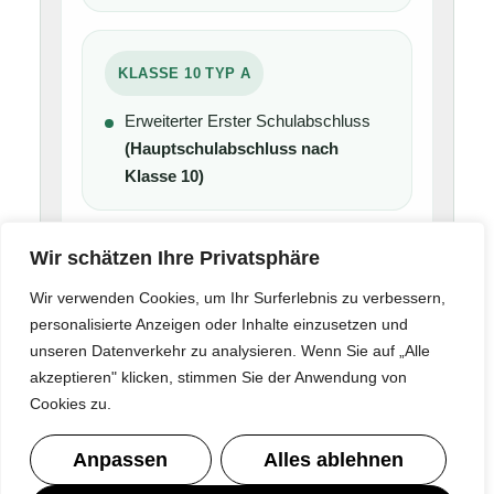
KLASSE 10 TYP A
Erweiterter Erster Schulabschluss
(Hauptschulabschluss nach
Klasse 10)
Wir schätzen Ihre Privatsphäre
KLASSE 10 TYP B
Wir verwenden Cookies, um Ihr Surferlebnis zu verbessern,
Mittlerer Schulabschluss
personalisierte Anzeigen oder Inhalte einzusetzen und
(Realschulabschluss)
unseren Datenverkehr zu analysieren. Wenn Sie auf „Alle
akzeptieren" klicken, stimmen Sie der Anwendung von
Mittlerer Schulabschluss mit
Cookies zu.
Qualifikationsvermerk
für den
Besuch der gymnasialen Oberstufe
Anpassen
Alles ablehnen