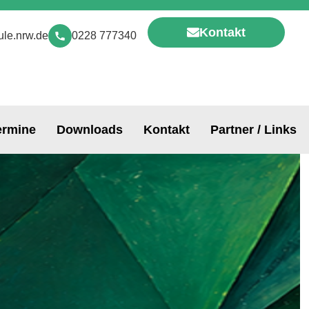
Kontakt
le.nrw.de
0228 777340
ermine
Downloads
Kontakt
Partner / Links