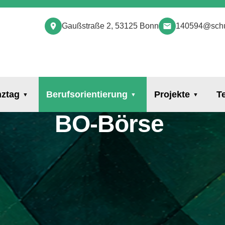
Gaußstraße 2, 53125 Bonn
140594@schu
ztag
Berufsorientierung
Projekte
T
BO-Börse