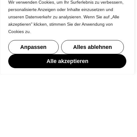
Wir verwenden Cookies, um Ihr Surferlebnis zu verbessern,
Berufsfelderkundungstage
personalisierte Anzeigen oder Inhalte einzusetzen und
1-wöchiges Betriebspraktikum in Klasse 8
unseren Datenverkehr zu analysieren. Wenn Sie auf „Alle
akzeptieren" klicken, stimmen Sie der Anwendung von
3-wöchiges Betriebspraktikum in Klasse 9
Cookies zu.
3-wöchiges Betriebspraktikum in Klasse
10
Anpassen
Alles ablehnen
Freiwilliges Langzeitpraktikum
Alle akzeptieren
ABSCHLUSSPHASE
Ab Klasse 10
Intensive Vorbereitung auf die Zentralen
Prüfungen