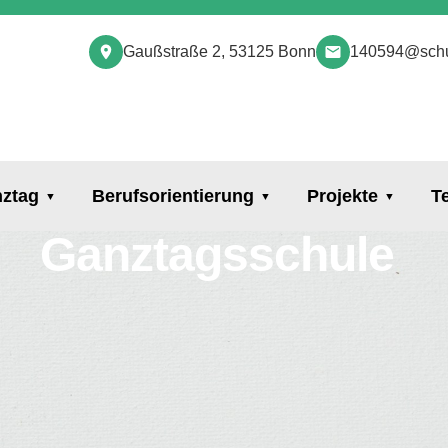
Gaußstraße 2, 53125 Bonn
140594@schu
ztag
Berufsorientierung
Projekte
T
Ganztagsschule