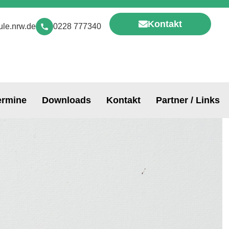
Kontakt
le.nrw.de
0228 777340
ermine
Downloads
Kontakt
Partner / Links