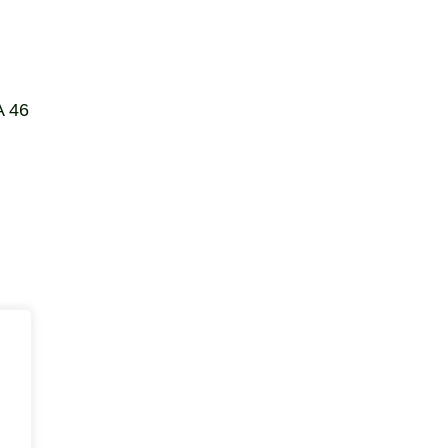
A 46
1